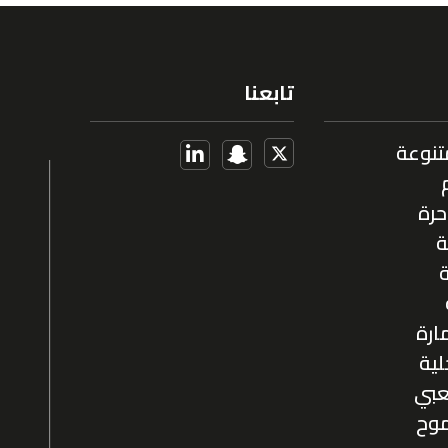
تابعنا
تنوعة
حرة
ة
ة
ارة
ية
عبي
وح