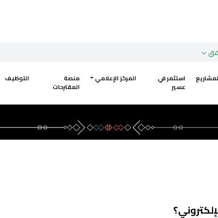
قق
لمشاريع
استثمر في
المركز الإعلامي
منصة
التوظيف
عسير
المقترحات
لكتروني؟