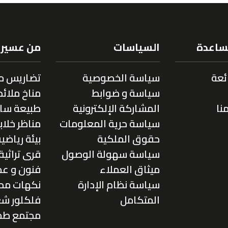
مساعدة
السياسات
من عسير
ئعة
سياسة الخصوصية
تضاريس م
سياسة و ضوابط
مناخ ملائم
نا
المشاركة الإلكترونية
طبيعة سا
سياسة حرية المعلومات
مناظر خلاب
حقوق الملكية
بيئة رياضي
سياسة سهولة الوصول
قرى تراثية
ميثاق العملاء
فنون و عم
سياسة نظام الإدارة
نكهات محل
المتكامل
فلكلور ش
مجتمع طم